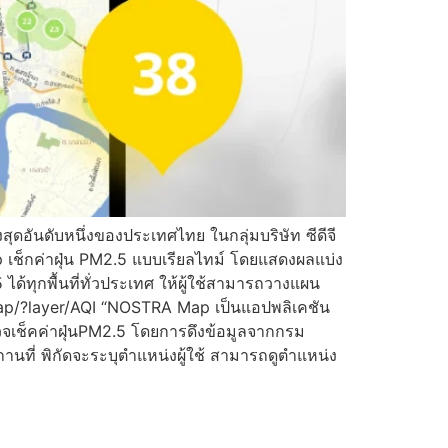
สุดอันดับหนึ่งของประเทศไทย ในกลุ่มบริษัท ซีดีจี
ช็กค่าฝุ่น PM2.5 แบบเรียลไทม์ โดยแสดงผลแบ่ง
ด้ทุกพื้นที่ทั่วประเทศ ให้ผู้ใช้สามารถวางแผน
tramap/?layer/AQI “NOSTRA Map เป็นแอปพลิเคชัน
รวจเช็คค่าฝุ่นPM2.5 โดยการดึงข้อมูลจากกรม
านที่ พิกัดจะระบุตำแหน่งผู้ใช้ สามารถดูตำแหน่ง