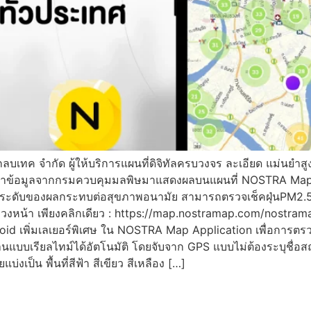
ลบเทค จำกัด ผู้ให้บริการแผนที่ดิจิทัลครบวงจร ละเอียด แม่นยำสูง
ด้นำข้อมูลจากกรมควบคุมมลพิษมาแสดงผลบนแผนที่ NOSTRA Map เ
ดง ตามระดับของผลกระทบต่อสุขภาพอนามัย สามารถตรวจเช็คฝุ่นPM2.5 ไ
สูงได้ล่วงหน้า เพียงคลิกเดียว : https://map.nostramap.com/nos
droid เพิ่มเลเยอร์พิเศษ ใน NOSTRA Map Application เพื่อการต
านแบบเรียลไทม์ได้อัตโนมัติ โดยจับจาก GPS แบบไม่ต้องระบุชื่อสถ
เป็น พื้นที่สีฟ้า สีเขียว สีเหลือง […]