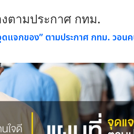
ของตามประกาศ กทม.
ุดแจกของ” ตามประกาศ กทม. วอนคนใจด