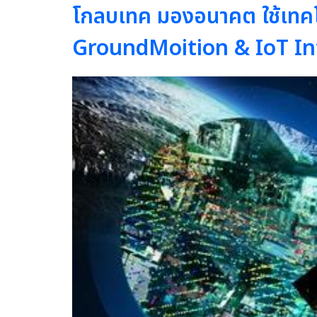
โกลบเทค มองอนาคต ใช้เทคโน
GroundMoition & IoT I