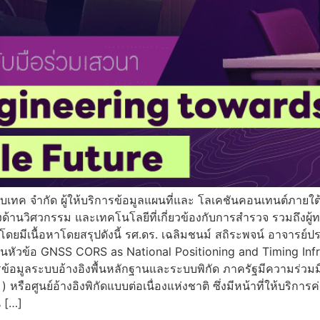
โกลบเทค จำกัด ผู้ให้บริการข้อมูลแผนที่และ โลเคชันคอนเทนต์ภาย
างด้านวิศวกรรม และเทคโนโลยีที่เกี่ยวข้องกับการสำรวจ รวมถึง
ิ์ โดยมีเนื้อหาโดยสรุปดังนี้ รศ.ดร. เฉลิมชนม์ สถิระพจน์ อาจา
หัวข้อ GNSS CORS as National Positioning and Timing Infras
รข้อมูลระบบอ้างอิงพื้นหลักฐานและระบบพิกัด ภาครัฐมีความร่วม
อศูนย์อ้างอิงพิกัดแบบต่อเนื่องแห่งชาติ ซึ่งมีหน้าที่ให้บริการค
 […]