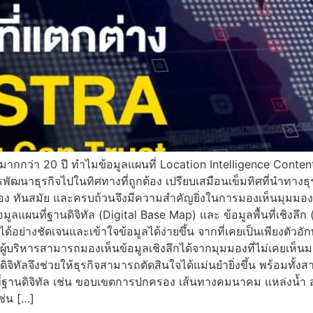
นมามากกว่า 20 ปี ทำไมข้อมูลแผนที่ Location Intelligence Conten
าธุรกิจไปในทิศทางที่ถูกต้อง เปรียบเสมือนเข็มทิศที่นำทางธุรกิ
กต้อง ทันสมัย และครบถ้วนจึงมีความสำคัญยิ่งในการมองเห็นมุมมองต
ผนที่ฐานดิจิทัล (Digital Base Map) และ ข้อมูลพื้นที่เชิงลึก (
ด้อย่างชัดเจนและเข้าใจข้อมูลได้ง่ายขึ้น จากที่เคยเป็นเพียงตัวอ
้ผู้บริหารสามารถมองเห็นข้อมูลเชิงลึกได้จากมุมมองที่ไม่เคยเห็นม
ี่ดิจิทัลจึงช่วยให้ธุรกิจสามารถตัดสินใจได้แม่นยำยิ่งขึ้น พร้อ
ี่ฐานดิจิทัล เช่น ขอบเขตการปกครอง เส้นทางคมนาคม แหล่งน้ำ สถา
ช่น […]