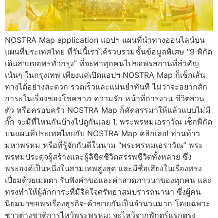
NOSTRA Map application แอปฯ แผนที่นำทางออนไลน์บน
แผนที่ประเทศไทย ที่วันนี้เราได้รวบรวมชั้นข้อมูลพิเศษ “9 พิกัด
เดินสายขอพรทั่วกรุง” ที่จะพาทุกคนไปขอพรสถานที่สำคัญ
เน้นๆ ในกรุงเทพ เพียงแค่เปิดแอปฯ NOSTRA Map ก็เช็กเส้น
ทางได้อย่างสะดวก รวดเร็วและแม่นยำทันที ไม่ว่าจะอยากสัก
การะในเรื่องของโชคลาภ ความรัก หน้าที่การงาน ชีวิตส่วน
ตัว หรือครอบครัว NOSTRA Map ก็คัดสรรมาให้แล้วแบบไม่มี
กั๊ก จะมีที่ไหนกันบ้างไปดูกันเลย 1. พระพรหมเอราวัณ เช็กพิกัด
บนแผนที่ประเทศไทยกับ NOSTRA Map คลิกเลย! ท่านท้าว
มหาพรหม หรือที่รู้จักกันดีในนาม “พระพรหมเอราวัณ” พระ
พรหมประดุจผู้สร้างและผู้ลิขิตชีวิตสรรพชีวิตทั้งหลาย ซึ่ง
พระองค์เป็นหนึ่งในสามเทพสูงสุด และมีชื่อเสียงในเรื่องทรง
เปี่ยมด้วยเมตตา รับฟังคำขอและคำสวดภาวนาของทุกคน และ
ทรงทำให้ผู้สักการะที่มีจิตใจศรัทธาสมปรารถนานา ซึ่งผู้คน
นิยมมาขอพรเรื่องธุรกิจ-ค้าขายกันเป็นจำนวนมาก โดยเฉพาะ
ชาวต่างชาติการไหว้พระพรหม: จะไหว้จากพักตร์แรกตรง