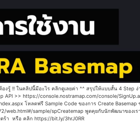
ั้นต้องรู้ !! ในคลิปนี้มีอะไร คลิกดูเลยค่า ^^ สรุปให้แบบสั้น 4 S
API >> https://console.nostramap.com/console/SignUp.as
/index.aspx โหลดฟรี Sample Code ของการ Create Basem
V2/web.html#/sample/spCreatemap พูดคุยกับนักพัฒนาของเร
้า หรือ คลิก https://bit.ly/3hrJ0RR