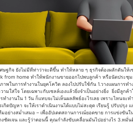
กิจ ยังไม่มีทีท่าว่าจะดีขึ้น ทำให้หลาย ๆ ธุรกิจต้องผลักดันให้เ
rk from home ทำให้พนักงานขายออกไปพบลูกค้า หรือนัดประชุมกับล
สิทธิภาพในการทำงานในยุคโควิด ลองไปปรับใช้กัน 1.วางแผนการทำงา
มใส่ใจ โดยเฉพาะกับเซลล์เองแล้วยิ่งจำเป็นอย่างยิ่ง ยิ่งมีลูกค
้การทำงานใน 1 วัน ก็แทบจะไม่เห็นผลลัพธ์อะไรเลย เพราะไหนจะท
ดปัญหา จะให้เราดำเนินงานได้แบบไม่สะดุด เรียนรู้ ปรับปรุง แก้ไข
ีมอย่างสม่ำเสมอ – เพื่ออัปเดตสถานการณ์ยอดขาย การแข่งขันในตลาด
ัดเจน และรู้ว่าตอนนี้ คุณกำลังขับเคลื่อนมันไปอย่างไร 3.หมั่นต