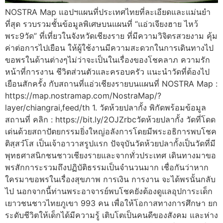
NOSTRA Map แอปฯแผนที่ประเทศไทยที่ละเอียดและแม่นยำ
ที่สุด รวบรวมชั้นข้อมูลพิเศษบนแผนที่ “แอ่วเจียงฮาย ไหว้
พระ9วัด” ที่เที่ยวในจังหวัดเชียงราย ที่มีความวิจิตรสวยงาม คุ้ม
ค่าต่อการไปเยือน ให้ผู้ใช้งานมีความสะดวกในการเดินทางไป
ขอพรในด้านต่างๆไม่ว่าจะเป็นในเรื่องของโชคลาภ ความรัก
หน้าที่การงาน ชีวิตส่วนตัวและครอบครัว แนะนำวัดที่ต้องไป
เยือนสักครั้ง กับสถานที่แอ่วเชียงรายบนแผนที่ NOSTRA Map :
https://map.nostramap.com/NostraMap/?
layer/chiangrai,feed/th 1. วัดห้วยปลากั้ง พิกัดพร้อมข้อมูล
สถานที่ คลิก : https://bit.ly/2OJZrbcวัดห้วยปลากั้ง วัดที่โดด
เด่นด้วยสถาปัตยกรรมยิ่งใหญ่อลังการโดยมีพระอธิการพบโชค
ติสฺสวํโส เป็นเจ้าอาวาสรูปแรก ปัจจุบันวัดห้วยปลากั้งเป็นวัดที่มี
พุทธศาสนิกชนชาวเชียงรายและจากทั่วประเทศ เดินทางมาขอ
พรสักการะรวมถึงปฏิบัติธรรมเป็นจำนวนมาก เชื่อกันว่าหาก
ใครมาขอพรในเรื่องสุขภาพ การเงิน การงาน จะได้พรนั้นกลับ
ไป นอกจากนี้ท่านพระอาจารย์พบโชคยังต้องดูแลอุปการะเด็ก
เยาวชนชาวไทยภูเขา 993 คน เพื่อให้โอกาสทางการศึกษา ยก
ระดับชีวิตให้เด็กได้มีความรู้ เติบโตเป็นคนดีของสังคม และห่าง