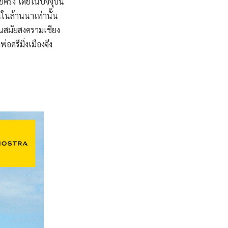
ครั้ง โดยในปัจจุบัน
้นในล้านนาเท่านั้น
ในสมัยสงครามเชียง
อศรีมิ่งเมืองจึง