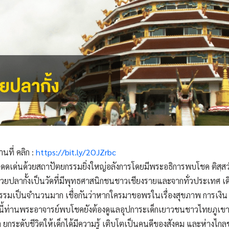
นที่ คลิก :
https://bit.ly/2OJZrbc
ที่โดดเด่นด้วยสถาปัตยกรรมยิ่งใหญ่อลังการโดยมีพระอธิการพบโชค ติสฺสว
ดห้วยปลากั้งเป็นวัดที่มีพุทธศาสนิกชนชาวเชียงรายและจากทั่วประเทศ 
ธรรมเป็นจำนวนมาก เชื่อกันว่าหากใครมาขอพรในเรื่องสุขภาพ การเงิน
นี้ท่านพระอาจารย์พบโชคยังต้องดูแลอุปการะเด็กเยาวชนชาวไทยภูเขา 
ยกระดับชีวิตให้เด็กได้มีความรู้ เติบโตเป็นคนดีของสังคม และห่างไ