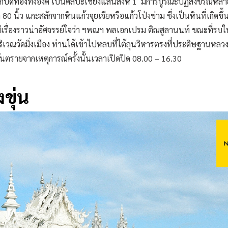
กปิดทองทั้งองค์ เป็นศิลปะเชียงแสนสิงห์ 1 มีการบูรณะปฏิสังขรณ์หลาย
80 นิ้ว แกะสลักจากหินแก้วจุยเจียหรือแก้วโป่งข่าม ซึ่งเป็นหินที่เกิดขึ
ีเรื่องราวน่าอัศจรรย์ใจว่า ฯพณฯ พลเอกเปรม ติณสูลานนท์ ขณะที่รบ
ิเวณวัดมิ่งเมือง ท่านได้เข้าไปหลบที่ใต้ถุนวิหารตรงที่ประดิษฐานหลวงพ่
นตรายจากเหตุการณ์ครั้งนั้นเวลาเปิดปิด 08.00 – 16.30
งขุ่น