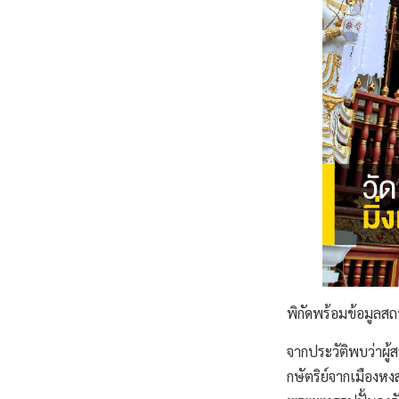
พิกัดพร้อมข้อมูลสถา
จากประวัติพบว่าผู้
กษัตริย์จากเมืองห