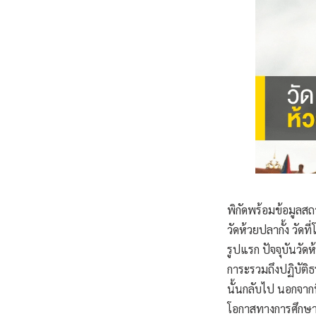
พิกัดพร้อมข้อมูลสถา
วัดห้วยปลากั้ง วัด
รูปแรก ปัจจุบันวั
การะรวมถึงปฏิบัติ
นั้นกลับไป นอกจาก
โอกาสทางการศึกษา 