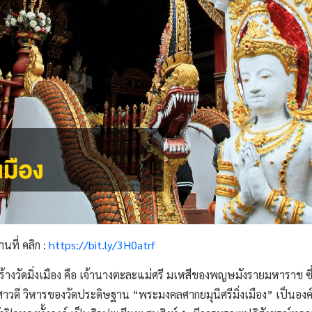
นที่ คลิก :
https://bit.ly/3H0atrf
สร้างวัดมิ่งเมือง คือ เจ้านางตะละแม่ศรี มเหสีของพญษมังรายมหาราช ซึ
งสาวดี วิหารของวัดประดิษฐาน “พระมงคลศากยมุนีศรีมิ่งเมือง” เป็นอ