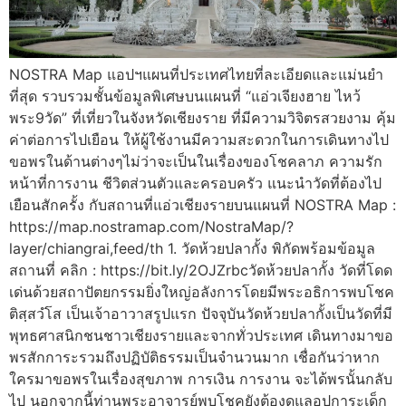
NOSTRA Map แอปฯแผนที่ประเทศไทยที่ละเอียดและแม่นยำ
ที่สุด รวบรวมชั้นข้อมูลพิเศษบนแผนที่ “แอ่วเจียงฮาย ไหว้
พระ9วัด” ที่เที่ยวในจังหวัดเชียงราย ที่มีความวิจิตรสวยงาม คุ้ม
ค่าต่อการไปเยือน ให้ผู้ใช้งานมีความสะดวกในการเดินทางไป
ขอพรในด้านต่างๆไม่ว่าจะเป็นในเรื่องของโชคลาภ ความรัก
หน้าที่การงาน ชีวิตส่วนตัวและครอบครัว แนะนำวัดที่ต้องไป
เยือนสักครั้ง กับสถานที่แอ่วเชียงรายบนแผนที่ NOSTRA Map :
https://map.nostramap.com/NostraMap/?
layer/chiangrai,feed/th 1. วัดห้วยปลากั้ง พิกัดพร้อมข้อมูล
สถานที่ คลิก : https://bit.ly/2OJZrbcวัดห้วยปลากั้ง วัดที่โดด
เด่นด้วยสถาปัตยกรรมยิ่งใหญ่อลังการโดยมีพระอธิการพบโชค
ติสฺสวํโส เป็นเจ้าอาวาสรูปแรก ปัจจุบันวัดห้วยปลากั้งเป็นวัดที่มี
พุทธศาสนิกชนชาวเชียงรายและจากทั่วประเทศ เดินทางมาขอ
พรสักการะรวมถึงปฏิบัติธรรมเป็นจำนวนมาก เชื่อกันว่าหาก
ใครมาขอพรในเรื่องสุขภาพ การเงิน การงาน จะได้พรนั้นกลับ
ไป นอกจากนี้ท่านพระอาจารย์พบโชคยังต้องดูแลอุปการะเด็ก