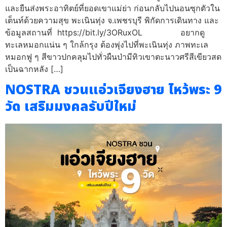
และยืนส่งพระอาทิตย์ที่ยอดเขาแม่ย่า ก่อนกลับไปนอนซุกตัวใน
เต็นท์ด้วยความสุข พะเนินทุ่ง จ.เพชรบุรี พิกัดการเดินทาง และ
ข้อมูลสถานที่ https://bit.ly/3ORuxOL อยากดู
ทะเลหมอกแน่น ๆ ใกล้กรุง ต้องพุ่งไปที่พะเนินทุ่ง ภาพทะเล
หมอกฟู ๆ สีขาวปกคลุมไปทั่วผืนป่ามีทิวเขาตะนาวศรีสีเขียวสด
เป็นฉากหลัง […]
NOSTRA ชวนแอ่วเจียงฮาย ไหว้พระ 9
วัด เสริมมงคลรับปีใหม่