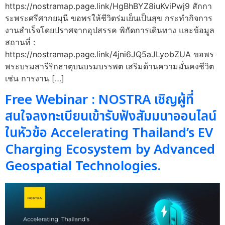
https://nostramap.page.link/HgBhBYZ8iuKviPwj9 สักกา
ระพระศรีศากยมุนี ขอพรให้ชีวิตร่มเย็นเป็นสุข กระทำกิจการ
งานสำเร็จโดยปราศจากอุปสรรค พิกัดการเดินทาง และข้อมูล
สถานที่ :
https://nostramap.page.link/4jni6JQ5aJLyobZUA ขอพร
พระบรมสารีริกธาตุบนบรมบรรพต เสริมด้านความมั่นคงชีวิต
เช่น การงาน […]
Free Webinar : NOSTRA เชิญผู้ที่
สนใจลงทะเบียนเข้ารับฟังสัมมนาออนไลน์
ในหัวข้อ Accelerating Thailand’s EV
Charging Ecosystem by Advanced
Geospatial Technologies.