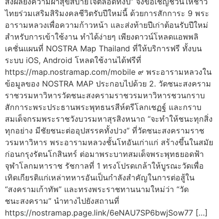
ส่งผลยังความผาสุขสบายใจตลอดทั้งปี” จึงขอเชิญชวนให้ชาว
ไทยร่วมเสริมสิริมงคลชีวิตรับปีใหม่นี้ ด้วยการสักการะ 9 พระ
อารามหลวงเพื่อความก้าวหน้า และส่งท้ายปีเก่าต้อนรับปีใหม่
สำหรับการเข้าใช้งาน ทำได้ง่ายๆ เพียงดาวน์โหลดแอพพลิ
เคชั่นแผนที่ NOSTRA Map Thailand ที่ให้บริการฟรี ทั้งบน
ระบบ iOS, Android โหลดใช้งานได้ฟรีที่
https://map.nostramap.com/mobile ๙ พระอารามหลวงใน
ข้อมูลของ NOSTRA MAP ประกอบไปด้วย 2. วัดชนะสงคราม
ราชวรมหาวิหารวัดชนะสงครามราชวรมหาวิหารชวนกราบ
สักการะพระประธานพระพุทธนรสีห์ตรีโลกเชฏฐ์ และกราบ
สมเด็จกรมพระราชวังบวรมหาสุรสิงหนาถ “จะทำให้ชนะทุกสิ่ง
ทุกอย่าง มีชัยชนะต่ออุปสรรคทั้งปวง” ที่วัดชนะสงครามราช
วรมหาวิหาร พระอารามหลวงชั้นโทอันเก่าแก่ สร้างขึ้นในสมัย
ก่อนกรุงรัตนโกสินทร์ ต่อมาพระบาทสมเด็จพระพุทธยอดฟ้า
จุฬาโลกมหาราช รัชกาลที่ 1 ทรงโปรดเกล้าให้บูรณะวัดเพื่อ
เทิดเกียรติแก่เหล่าทหารอันเป็นกำลังสำคัญในการต่อสู้ใน
“สงครามเก้าทัพ” และทรงพระราชทานนามใหม่ว่า “วัด
ชนะสงคราม” นำทางไปยังสถานที่
https://nostramap.page.link/6eNAU7SP6bwjSow77 […]