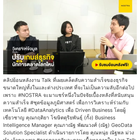
คลิปย้อนหลังงาน Talk ที่เผยเคล็ดลับความสำเร็จของธุรกิจ
ขนาดใหญ่ทั้งในและต่างประเทศ ที่จะไม่เป็นความลับอีกต่อไป
เพราะ #NOSTRA จะมาแชร์หนึ่งในปัจจัยเบื้องหลังที่สนับสนุน
ความสำเร็จ #ชุดข้อมูลภูมิศาสตร์ เพื่อการวิเคราะห์ร่วมกับ
เทคโนโลยี #DataAnalytics เพื่อ Driven Business โดยผู้
เชี่ยวชาญ คุณกฤติยา โฆษิตดุริยพันธุ์ (กั้ง) Business
Intelligence Manager คุณภาณัฐ พัฒนวงศ์ (ณัฐ) GeoData
Solution Specialist ดำเนินรายการโดย คุณหนุ่ย ณัฐพล ม่วง
ทำ เจ้าของเพจ #การตลาดวันละตอน เนื้อหาภายใน Live Talk