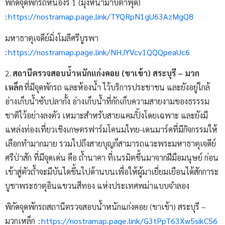
พิกัดจุดพักรถหนองรี 1 (มุ่งหน้ามาบตาพุด)
:
https://nostramap.page.link/TYQRpN1gU63AzMgQ8
มหาธาตุเจดีย์มิ่งโมลีศรีบูรพา
:
https://nostramap.page.link/NHJYVcv1QQQpeaUc6
2.
สถานีตรวจสอบน้ำหนักแก่งคอย (ขาเข้า) สระบุรี – มวก
เหล็ก
ที่มีจุดพักรถ และห้องน้ำ ไว้บริการประชาชน และยังอยู่ใกล้
อ่างเก็บน้ำซับปลากั้ง อ่างเก็บน้ำที่กักเก็บความสายงามของธรรรม
ชาติไว้อย่างลงตัว เหมาะสำหรับสายแคมปิ้งโดยเฉพาะ และยังมี
แหล่งท่องเที่ยวเชิงเกษตรฟาร์มโคนมไทย-เดนมาร์คที่มีกิจกรรมให้
เลือกทำมากมาย รวมไปถึงสายบุญก็สามารถแวะพระมหาธาตุเจดีย์
ศรีป่าสัก ที่มีจุดเด่น คือ ถ้ำนาคา ที่เนรมิตขึ้นมาจากฝีมือมนุษย์ ก่อน
เข้าสู่ตัวถ้ำจะมีบันไดขึ้นไปด้านบนเพื่อให้ผู้มาเยี่ยมเยือนได้สักการะ
บูชาพระธาตุอินแขวนสีทอง แห่งประเทศพม่าแบบจำลอง
พิกัดจุดพักรถสถานีตรวจสอบน้ำหนักแก่งคอย (ขาเข้า) สระบุรี –
มวกเหล็ก :
https://nostramap.page.link/G3tPpT63Xw5sikC56