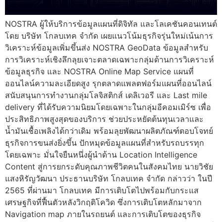
NOSTRA ผู้ให้บริการข้อมูลแผนที่ดิจิทัล และโลเคชันคอนเทนต์
โดย บริษัท โกลบเทค จำกัด เผยแนวโน้มธุรกิจรุ่นใหม่เน้นการ
วิเคราะห์ข้อมูลเพิ่มขึ้นส่ง NOSTRA GeoData ข้อมูลสำหรับ
การวิเคราะห์เชิงลึกลุยเจาะตลาดเฉพาะกลุ่มด้านการวิเคราะห์
ข้อมูลธุรกิจ และ NOSTRA Online Map Service แผนที่
ออนไลน์ความละเอียดสูง รุกตลาดแพลตฟอร์มแผนที่ออนไลน์
สนับสนุนการทำงานกลุ่มโลจิสติกส์ เดลิเวอรี และ Last mile
delivery ที่ได้รับความนิยมโดยเฉพาะในกลุ่มอีคอมเมิร์ซ เพื่อ
ประสิทธิภาพสูงสุดของบริการ ช่วยประหยัดต้นทุนเวลาและ
น้ำมันเชื้อเพลิงได้กว่าเดิม พร้อมลุยพัฒนาผลิตภัณฑ์ตอบโจทย์
ธุรกิจการขนส่งยิ่งขึ้น ปักหมุดข้อมูลแผนที่สำหรับรถบรรทุก
โดยเฉพาะ มั่นใจยืนหนึ่งผู้นำด้าน Location Intelligence
Content สู่การยกระดับคุณภาพชีวิตคนในสังคมไทย นายวิชัย
แสงหิรัญวัฒนา ประธานบริษัท โกลบเทค จำกัด กล่าวว่า ในปี
2565 ที่ผ่านมา โกลบเทค มีการเติบโตไปพร้อมกับกระแส
เศรษฐกิจที่ฟื้นตัวหลังวิกฤติโควิด ซึ่งการเติบโตหลักมาจาก
Navigation map ภายในรถยนต์ และการเติบโตของธุรกิจ