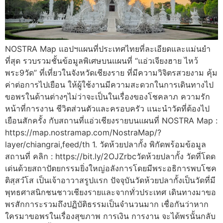
NOSTRA Map แอปฯแผนที่ประเทศไทยที่ละเอียดและแม่นยำ
ที่สุด รวบรวมชั้นข้อมูลพิเศษบนแผนที่ “แอ่วเจียงฮาย ไหว้
พระ9วัด” ที่เที่ยวในจังหวัดเชียงราย ที่มีความวิจิตรสวยงาม คุ้ม
ค่าต่อการไปเยือน ให้ผู้ใช้งานมีความสะดวกในการเดินทางไป
ขอพรในด้านต่างๆไม่ว่าจะเป็นในเรื่องของโชคลาภ ความรัก
หน้าที่การงาน ชีวิตส่วนตัวและครอบครัว แนะนำวัดที่ต้องไป
เยือนสักครั้ง กับสถานที่แอ่วเชียงรายบนแผนที่ NOSTRA Map :
https://map.nostramap.com/NostraMap/?
layer/chiangrai,feed/th 1. วัดห้วยปลากั้ง พิกัดพร้อมข้อมูล
สถานที่ คลิก : https://bit.ly/2OJZrbcวัดห้วยปลากั้ง วัดที่โดด
เด่นด้วยสถาปัตยกรรมยิ่งใหญ่อลังการโดยมีพระอธิการพบโชค
ติสฺสวํโส เป็นเจ้าอาวาสรูปแรก ปัจจุบันวัดห้วยปลากั้งเป็นวัดที่มี
พุทธศาสนิกชนชาวเชียงรายและจากทั่วประเทศ เดินทางมาขอ
พรสักการะรวมถึงปฏิบัติธรรมเป็นจำนวนมาก เชื่อกันว่าหาก
ใครมาขอพรในเรื่องสุขภาพ การเงิน การงาน จะได้พรนั้นกลับ