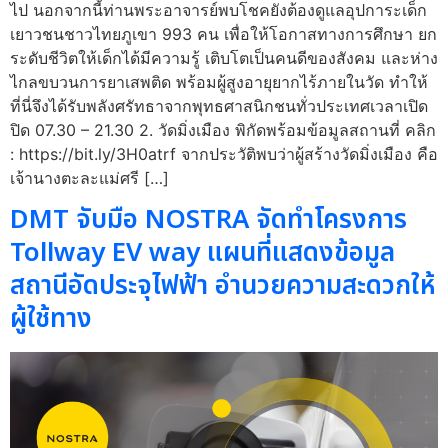
ไป นอกจากนี้ท่านพระอาจารย์พบโชคยังต้องดูแลอุปการะเด็ก
เยาวชนชาวไทยภูเขา 993 คน เพื่อให้โอกาสทางการศึกษา ยก
ระดับชีวิตให้เด็กได้มีความรู้ เติบโตเป็นคนดีของสังคม และห่าง
ไกลขบวนการยาเสพติด พร้อมผู้สูงอายุยากไร้ภายในวัด ทำให้
ที่นี่จึงได้รับพลังศรัทธาจากพุทธศาสนิกชนทั่วประเทศเวลาเปิด
ปิด 07.30 – 21.30 2. วัดมิ่งเมือง พิกัดพร้อมข้อมูลสถานที่ คลิก
: https://bit.ly/3H0atrf จากประวัติพบว่าผู้สร้างวัดมิ่งเมือง คือ
เจ้านางตะละแม่ศรี […]
DMT จับมือ NOSTRA จัดทำโครงการ
Tollway EV way แผนที่แสดงข้อมูล
สถานีอัดประจุไฟฟ้า อำนวยความสะดวกให้
ผู้ใช้ทาง