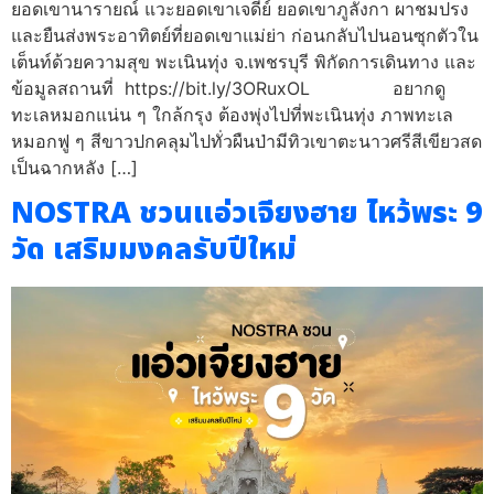
ยอดเขานารายณ์ แวะยอดเขาเจดีย์ ยอดเขาภูลังกา ผาชมปรง
และยืนส่งพระอาทิตย์ที่ยอดเขาแม่ย่า ก่อนกลับไปนอนซุกตัวใน
เต็นท์ด้วยความสุข พะเนินทุ่ง จ.เพชรบุรี พิกัดการเดินทาง และ
ข้อมูลสถานที่ https://bit.ly/3ORuxOL อยากดู
ทะเลหมอกแน่น ๆ ใกล้กรุง ต้องพุ่งไปที่พะเนินทุ่ง ภาพทะเล
หมอกฟู ๆ สีขาวปกคลุมไปทั่วผืนป่ามีทิวเขาตะนาวศรีสีเขียวสด
เป็นฉากหลัง […]
NOSTRA ชวนแอ่วเจียงฮาย ไหว้พระ 9
วัด เสริมมงคลรับปีใหม่