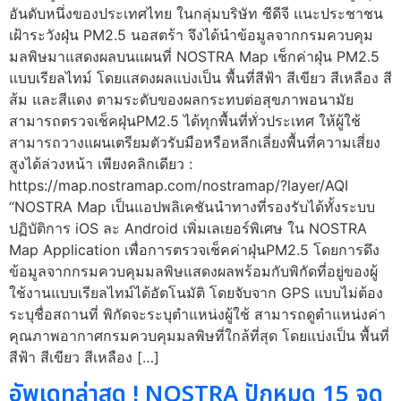
อันดับหนึ่งของประเทศไทย ในกลุ่มบริษัท ซีดีจี แนะประชาชน
เฝ้าระวังฝุ่น PM2.5 นอสตร้า จึงได้นำข้อมูลจากกรมควบคุม
มลพิษมาแสดงผลบนแผนที่ NOSTRA Map เช็กค่าฝุ่น PM2.5
แบบเรียลไทม์ โดยแสดงผลแบ่งเป็น พื้นที่สีฟ้า สีเขียว สีเหลือง สี
ส้ม และสีแดง ตามระดับของผลกระทบต่อสุขภาพอนามัย
สามารถตรวจเช็คฝุ่นPM2.5 ได้ทุกพื้นที่ทั่วประเทศ ให้ผู้ใช้
สามารถวางแผนเตรียมตัวรับมือหรือหลีกเลี่ยงพื้นที่ความเสี่ยง
สูงได้ล่วงหน้า เพียงคลิกเดียว :
https://map.nostramap.com/nostramap/?layer/AQI
“NOSTRA Map เป็นแอปพลิเคชันนำทางที่รองรับได้ทั้งระบบ
ปฏิบัติการ iOS ละ Android เพิ่มเลเยอร์พิเศษ ใน NOSTRA
Map Application เพื่อการตรวจเช็คค่าฝุ่นPM2.5 โดยการดึง
ข้อมูลจากกรมควบคุมมลพิษแสดงผลพร้อมกับพิกัดที่อยู่ของผู้
ใช้งานแบบเรียลไทม์ได้อัตโนมัติ โดยจับจาก GPS แบบไม่ต้อง
ระบุชื่อสถานที่ พิกัดจะระบุตำแหน่งผู้ใช้ สามารถดูตำแหน่งค่า
คุณภาพอากาศกรมควบคุมมลพิษที่ใกล้ที่สุด โดยแบ่งเป็น พื้นที่
สีฟ้า สีเขียว สีเหลือง […]
อัพเดทล่าสุด ! NOSTRA ปักหมุด 15 จุด