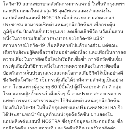
โควิด-19 สถานพยาบาลสังกัดกรมการแพทย์ ในพื้นที่กรุงเทพฯ
และปริมณฑลใหม่ล่าสุด 16 จุดอัพเดทแสดงตำแหน่งใน
แอปพลิเคชันแผนที่ NOSTRA เพื่ออำนวยความสะดวกแก่
ประชาชน สามารถเช็คตำแหน่งจุดฉีดวัคซีนฯ เพื่อกระตุ้น
ภูมิคุ้มกัน ป้องกันเจ็บป่วยรุนแรง ลดเสี่ยงเสียชีวืต หวังเป็นส่วน
หนึ่งในการร่วมยับยั้งการระบาดของโควิด-19 แม้ว่า
สถานการณ์โควิด-19 เริ่มคลี่คลายไปแล้วบางส่วน แต่ขณะ
เดียวกันยังพบผู้ติดเชื้อรายใหม่อย่างต่อเนื่อง และเพื่อเป็นการลด
ความเสี่ยงในการติดเชื้อใหม่หรือติดเชื้อซ้ำ การฉีดวัคซีนเข็ม
กระตุ้นถือเป็นวิธีการหนึ่งในการลดความเสี่ยงในการติดเชื้อ
ป้องกันการเจ็บป่วยรุนแรงและลดโอกาสเสียชีวิตได้เป็นอย่างดี
ซึ่งวัคซีนโควิด-19 เข็มกระตุ้นถือได้ว่ามีความสำคัญเป็นอย่าง
มาก โดยเฉพาะผู้สูงอายุ 60 ปีขึ้นไป ผู้มีโรคประจำตัว 7 กลุ่ม
โรค และหญิงตั้งครรภ์ เมื่อเร็วๆ นี้ ตามประกาศของกรมการ
แพทย์ กระทรวงสาธารณสุข ได้อัพเดทตำแหน่งจุดฉีดวัคซีน
ป้องกันโควิด-19 ในพื้นที่กรุงเทพฯและปริมณฑลNOSTRA จึง
ได้ประสานขอนำข้อมูลตำแหน่งจุดฉีดวัคซีน มาแสดงใน
แอปพลิเคชันแผนที่ NOSTRA ซึ่งชุดข้อมูลจะประกอบด้วย ชื่อ
จุดฉีดวัคซีน เวลา สถานที่ และวัคซีนที่ฉีด เบอร์โทรติดต่อ