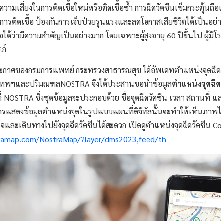
ามเสี่ยงในการติดเชื้อใหม่หรือติดเชื้อซ้ำ การฉีดวัคซีนเข็มกระตุ้นถือเ
ารติดเชื้อ ป้องกันการเจ็บป่วยรุนแรงและลดโอกาสเสียชีวิตได้เป็นอย่างด
ือได้ว่ามีความสำคัญเป็นอย่างมาก โดยเฉพาะผู้สูงอายุ 60 ปีขึ้นไป ผู้มีโ
ภ์
มประกาศของกรมการแพทย์ กระทรวงสาธารณสุข ได้อัพเดทตำแหน่งจุดฉีดว
กรุงเทพฯและปริมณฑลNOSTRA จึงได้ประสานขอนำข้อมูล
ตำแหน่งจุดฉีด
NOSTRA ซึ่งชุดข้อมูลจะประกอบด้วย ชื่อจุดฉีดวัคซีน เวลา สถานที่ และ
ารแสดงข้อมูลตำแหน่งจุดในรูปแบบแผนที่ดิจิทัลนั้นจะทำให้เห็นภาพได
จและเดินทางไปยังจุดฉีดวัคซีนได้สะดวก เปิดดูตำแหน่งจุดฉีดวัคซีน C
tramap.com/NostraMap/?layer/dms2023,feed/th