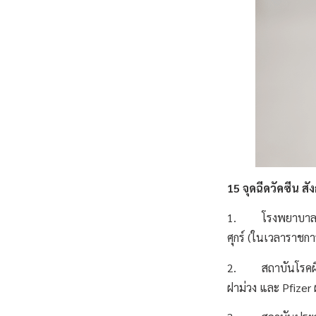
15 จุดฉีดวัคซีน ส
1. โรงพยาบาลมหาว
ศุกร์ (ในเวลาราชก
2. สถาบันโรคผิวหนั
ฝาม่วง และ Pfize