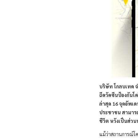
บริษัท โกลบเทค จำ
ฉีดวัคซีนป้องกัน
ล่าสุด 16 จุดอั
ประชาชน สามารถเช็
ชีวืต หวังเป็นส่ว
แม้ว่าสถานการณ์โคว