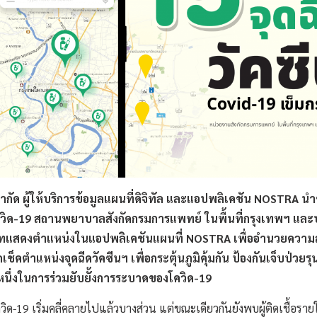
กัด ผู้ให้บริการข้อมูลแผนที่ดิจิทัล และแอปพลิเคชัน NOSTRA นำ
โควิด-19 สถานพยาบาลสังกัดกรมการแพทย์ ในพื้นที่กรุงเทพฯ แล
พเดทแสดงตำแหน่งในแอปพลิเคชันแผนที่ NOSTRA เพื่ออำนวยความ
คตำแหน่งจุดฉีดวัคซีนฯ เพื่อกระตุ้นภูมิคุ้มกัน ป้องกันเจ็บป่วยรุน
นหนึ่งในการร่วมยับยั้งการระบาดของโควิด-19
ิด-19 เริ่มคลี่คลายไปแล้วบางส่วน แต่ขณะเดียวกันยังพบผู้ติดเชื้อรายใ