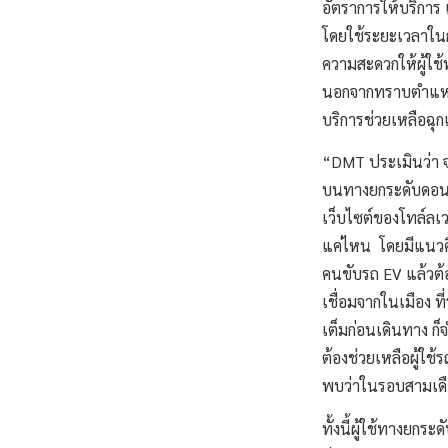
อัตราการให้บริกา
โดยใช้ระยะเวลาในก
ความสะดวกให้ผู้ใช
นอกจากทราบตำแหน่ง
บริการช่วยเหลือฉุกเ
“DMT ประเมินว่า 
บนทางยกระดับดอนเม
เว็บไซต์ของโทล์ลเ
แค่ไหน โดยมีแนวค
คนขับรถ EV แล้วต้
เชื่อมจากในเมือง 
เต็มก่อนเดินทาง ก็
ต้องช่วยเหลือผู้ใช
พบว่าในรอบสามเดื
ทั้งนี้ผู้ใช้ทางยก