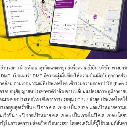
ู้อำนวยการฝ่ายพัฒนาธุรกิจและกลยุทธ์เพื่อความยั่งยืน บริษัท ทางยก
 DMT เปิดเผยว่า DMT มีความมุ่งมั่นที่จะให้ความร่วมมือกับทุกภาคส่
งแวดล้อม ตามเจตนารมณ์ที่ประเทศไทยเข้าร่วมความตกลงปารีส (Paris A
รอบอนุสัญญาสหประชาชาติว่าด้วยการเปลี่ยนแปลงสภาพภูมิอากาศเพ
าหมายของประเทศไทย ซึ่งจากการประชุม COP27 ล่าสุด ประเทศไทยไ
กระจกสูงสุดเร็วขึ้น 5 ปี จาก ค.ศ. 2030 เป็น 2025 และเป้าหมายควา
นเร็วขึ้น 15 ปี จากเป้าหมาย ค.ศ. 2065 เป็น ภายในปี ค.ศ. 2050 โดย
รัฐในการลดการปล่อยก๊าซเรือนกระจก โดยส่งเสริมให้ผู้ใช้รถยนต์สันดา