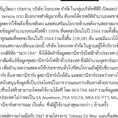
รัญวัฒนา ประธาน บริษัท โกลบเทค จำกัด ในกลุ่มบริษัทซีดีจี เปิดเผยว่
c Vehicle (EV) มีบทบาทสำคัญมากขึ้น สังเกตได้จากสถิติจำนวนยอดขายท
ัฐลดการใช้พลังเชื้อเพลิงลง และส่งเสริมนโยบายด้านพลังงานสะอาดมากยิ
ยข้อมูลจำนวนรถยนต์ไฟฟ้า 100% ที่จดทะเบียนในปี 2564 รวมทั้งสิ้น
ูกผสมที่จดทะเบียนในปี 2564 รวมทั้งสิ้น 218,381 คัน และมีแนวโน้มว
บกระแสความเปลี่ยนแปลงนี้ บริษัท โกลบเทค จำกัด ในฐานะผู้ให้บริการข
ดิจิทัล “NOSTRA” จึงได้จัดทำข้อมูลสถานีชาร์จไฟฟ้าทั่วประเทศ (
ชาสัมพันธ์ข้อมูลชุดสถานีชาร์จไฟฟ้าทั่วประเทศ ซึ่งมีจำนวนจุดชาร์จมา
ัล เพื่ออำนวยความสะดวกให้ประชาชนทั่วไปที่สนใจรวมถึงผู้ขับขี่ยาน
ชาร์จ ค้นหาสถานีชาร์จ ดูสถานีชาร์จใกล้ฉัน และสถานีชาร์จระหว่างทาง
ถึงสนับสนุนข้อมูลที่เป็นประโยชน์ในการวางแผนการเดินทางด้วยยานย
ู้ขับขี่รถไฟฟ้าสามารถโหลดใช้งานได้ฟรี โดย NOSTRA MAP รวมข้อมูล
ั่วประเทศ ไม่ว่าจะเป็น EA Anywhere, PEA VOLTA, MEA EV, PTT, MG
ีชาร์จสาธารณะ เป็นต้น ซึ่งมีผู้ใช้งานล่าสุดมากกว่า 1 ล้านครั้ง
ยอดสู่ความร่วมมือกับ DMT ตามโครงการ Tollway EV Way แผนที่แสดง