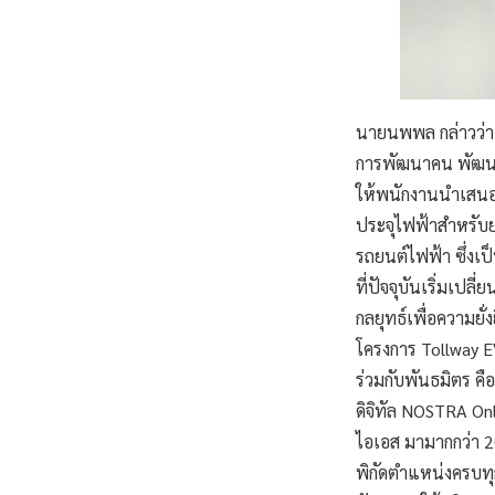
นายนพพล กล่าวว่า 
การพัฒนาคน พัฒน
ให้พนักงานนำเสนอ
ประจุไฟฟ้าสำหรับย
รถยนต์ไฟฟ้า ซึ่ง
ที่ปัจจุบันเริ่มเป
กลยุทธ์เพื่อความยั
โครงการ Tollway E
ร่วมกับพันธมิตร คื
ดิจิทัล NOSTRA On
ไอเอส มามากกว่า 20
พิกัดตำแหน่งครบท