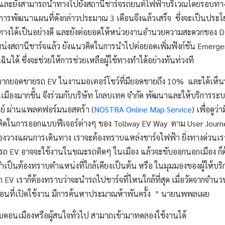
ร และยังสามารถนำทางไปยังสถานีชาร์จรถยนต์ไฟฟ้าบริเวณโดยรอบทา
ารพัฒนาแผนที่ดังกล่าวประมาณ 3 เดือนจึงแล้วเสร็จ ซึ่งจะเป็นปร
้ทางได้เป็นอย่างดี และยังต่อยอดให้หน่วยงานอำนวยความสะดวกของ D
สถานีชาร์จแล้ว ยังแนวคิดในการนำไปต่อยอดเพิ่มฟังก์ชัน Emergenc
ฉินได้ ซึ่งจะช่วยให้การช่วยเหลือผู้ใช้ทางทำได้อย่างทันท่วงที
จากยอดขายรถ EV ในงานมอเตอร์โชว์ที่มียอดขายถึง 10% และได้เห็นร
ืองมากขึ้น จึงร่วมกับบริษัท โกลบเทค จำกัด พัฒนาและให้บริการร
วย์ ผ่านแพลตฟอร์มนอสตร้า (
NOSTRA Online Map Service
) เพื่อดู
ิดในการออกแบบฟีเจอร์ต่างๆ ของ Tollway EV Way ตาม User Journe
องวางแผนการเดินทาง เราจะต้องทราบแหล่งชาร์จไฟฟ้า ยิ่งทางด่วนเรา
ที่รถ EV อาจจะใช้งานในขณะรถติดๆ ในเมือง แล้วจะขับออกนอกเมือง ก็ต
จำเป็นต้องทราบตำแหน่งที่ใกล้เคียงเป็นต้น หรือ ในมุมมองของผู้ให้บร
้รถ EV เราก็ต้องทราบว่าจะนำรถไปชาร์จที่ไหนใกล้ที่สุด เมื่อวัดจากจำน
อนที่เปิดใช้งาน มีการค้นหาประมาณห้าพันครั้ง ” นายนพพลเผย
ระดับดอนเมืองหรือผู้สนใจทั่วไป สามาถเข้ามาทดลองใช้งานได้