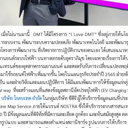
เมื่อไม่นานมานี้ DMT ได้มีโครงการ “I Love DMT” ซึ่งอยู่ภายใต้นโย
าระบบงาน พัฒนาระบบความปลอดภัย พัฒนาเทคโนโลยี และพัฒนาธุรก
โครงการพัฒนางาน ที่เกิดจากการปฏิบัติงานของตนเอง ได้เสนอแนวทา
านยนต์ระบบไฟฟ้า บนทางยกระดับอุตราภิมุข โดยเฉพาะเรื่องการให้บ
เป็นเทรนด์ของอุตสาหกรรมยานยนต์ และสอดรับกับการเปลี่ยนแปลงพฤติ
ลี่ยนมาใช้รถยนต์ไฟฟ้าเพิ่มมากขึ้น โดยในแผนธุรกิจประจำปี 2565 ฝ่าย
่งยืน และฝ่ายวิจัยและแผนปฏิบัติการ ได้มีแผนพัฒนาการให้ข้อมูลแก่กลุ่
V way ที่จะสร้างแผนที่แสดงข้อมูลสถานีอัดประจุไฟฟ้า (EV Charging
อ
บริษัท โกลบเทค จำกัด
ในกลุ่มบริษัท ซีดีจี ผู้ให้บริการข้อมูลแผนที
line Map Service ภายใต้แบรนด์ NOSTRA ซึ่งให้บริการระบบสารสนเทศ
 ปี มีข้อมูลแผนที่ดิจิทัลที่มีความละเอียด ถูกต้อง และทันสมัยสูงสุด 
ุกรูปแบบ และสามารถแสดงตำแหน่งสถานีชาร์จ รูปแบบการให้บริการ 