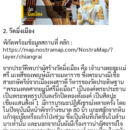
2. วัดมิ่งเมือง
พิกัดพร้อมข้อมูลสถานที่ คลิก :
https://map.nostramap.com/NostraMap/?
layer/chiangrai
จากประวัติพบว่าผู้สร้างวัดมิ่งเมือง คือ เจ้านางตะละแม่
ศรี มเหสีของพญษมังรายมหาราช ซึ่งพระนางมีเชื้อ
สายกษัตริย์จากเมืองหงสาวดี วิหารของวัดประดิษฐาน
“พระมงคลศากยมุนีศรีมิ่งเมือง” เป็นองค์พระประธาน
เป็นพระพุทธรูปปั้นลงรักปิดทองทั้งองค์ เป็นศิลปะ
เชียงแสนสิงห์ 1 มีการบูรณะปฏิสังขรณ์หลายครั้ง โดย
ในปัจจุบันมีหน้าตักกว้างขนาด 80 นิ้ว แกะสลักจากหิน
แก้วจุยเจียหรือแก้วโป่งข่าม ซึ่งเป็นหินที่เกิดขึ้นในล้าน
นาเท่านั้น และนอกจากนั้นยังมีเรื่องราวน่าอัศจรรย์ใจ