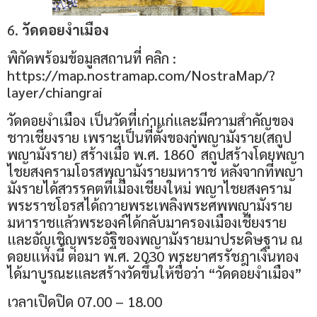
6.
วัดดอยงำเมือง
พิกัดพร้อมข้อมูลสถานที่ คลิก :
https://map.nostramap.com/NostraMap/?
layer/chiangrai
วัดดอยงำเมือง เป็นวัดที่เก่าแก่และมีความสำคัญของ
ชาวเชียงราย เพราะเป็นที่ตั้งของกู่พญามังราย(สถูป
พญามังราย) สร้างเมื่อ พ.ศ. 1860 สถูปสร้างโดยพญา
ไชยสงครามโอรสพญามังรายมหาราช หลังจากที่พญา
มังรายได้สวรรคตที่เมืองเชียงใหม่ พญาไชยสงคราม
พระราชโอรสได้ถวายพระเพลิงพระศพพญามังราย
มหาราชแล้วพระองค์ได้กลับมาครองเมืองเชียงราย
และอัญเชิญพระอัฐิของพญามังรายมาประดิษฐาน ณ
ดอยแห่งนี้ ต่อมา พ.ศ. 2030 พระยาศรรัชฎาเงินทอง
ได้มาบูรณะและสร้างวัดขึ้นให้ชื่อว่า “วัดดอยงำเมือง”
เวลาเปิดปิด 07.00 – 18.00