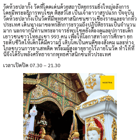
วัดห้วยปลากั้ง วัดที่โดดเด่นด้วยสถาปัตยกรรมยิ่งใหญ่อลังการ
โดยมีพระอธิการพบโชค ติสฺสวํโส เป็นเจ้าอาวาสรูปแรก ปัจจุบัน
วัดห้วยปลากั้งเป็นวัดที่มีพุทธศาสนิกชนชาวเชียงรายและจากทั่ว
ประเทศ เดินทางมาขอพรสักการะรวมถึงปฏิบัติธรรมเป็นจำนวน
มาก นอกจากนี้ท่านพระอาจารย์พบโชคยังต้องดูแลอุปการะเด็ก
เยาวชนชาวไทยภูเขา 993 คน เพื่อให้โอกาสทางการศึกษา ยก
ระดับชีวิตให้เด็กได้มีความรู้ เติบโตเป็นคนดีของสังคม และห่าง
ไกลขบวนการยาเสพติด พร้อมผู้สูงอายุยากไร้ภายในวัด ทำให้ที่
นี่จึงได้รับพลังศรัทธาจากพุทธศาสนิกชนทั่วประเทศ
เวลาเปิดปิด 07.30 – 21.30