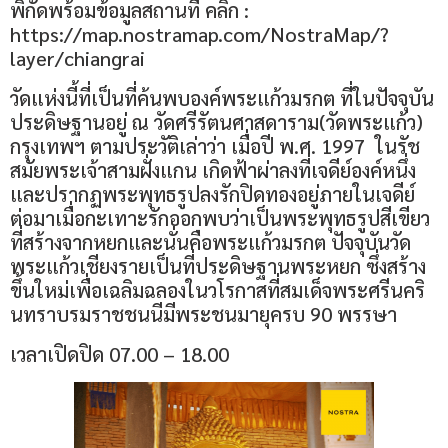
พิกัดพร้อมข้อมูลสถานที่ คลิก :
https://map.nostramap.com/NostraMap/?
layer/chiangrai
วัดแห่งนี้ที่เป็นที่ค้นพบองค์พระแก้วมรกต ที่ในปัจจุบัน
ประดิษฐานอยู่ ณ วัดศรีรัตนศาสดาราม(วัดพระแก้ว)
กรุงเทพฯ ตามประวัติเล่าว่า เมื่อปี พ.ศ. 1997 ในรัช
สมัยพระเจ้าสามฝั่งแกน เกิดฟ้าผ่าลงที่เจดีย์องค์หนึ่ง
และปรากฏพระพุทธรูปลงรักปิดทองอยู่ภายในเจดีย์
ต่อมาเมื่อกะเทาะรักออกพบว่าเป็นพระพุทธรูปสีเขียว
ที่สร้างจากหยกและนั่นคือพระแก้วมรกต ปัจจุบันวัด
พระแก้วเชียงรายเป็นที่ประดิษฐานพระหยก ซึ่งสร้าง
ขึ้นใหม่เพื่อเฉลิมฉลองในวโรกาสที่สมเด็จพระศรีนคริ
นทราบรมราชชนนีมีพระชนมายุครบ 90 พรรษา
เวลาเปิดปิด 07.00 – 18.00