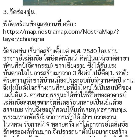
3.
วัดร่องขุ่น
พิกัดพร้อมข้อมูลสถานที่ คลิก :
https://map.nostramap.com/NostraMap/?
layer/chiangrai
วัดร่องขุ่น เริ่มก่อสร้างตั้งแต่ พ.ศ. 2540 โดยท่าน
อาจารย์เฉลิมชัย โฆษิตพิพัฒน์ ศิลปินแห่งชาติสาขา
ทัศนศิลป์(จิตรกรรม) ชาวเชียงราย ซึ่งได้รับแรง
บันดาลใจในการสร้างมาจาก 3 สิ่งต่อไปนี้คือ|1. ชาติ:
ด้วยความรักชาติบ้านเมืองประกอบกับรักงานศิลป์ ท่าน
จึงมุ่งมันตั้งใจสร้างงานศิลปะที่ยิ่งใหญ่ไว้เป็นสมบัติของ
แผ่นดิน|2. ศาสนา: ธรรมะได้ทำให้ชีวิตของอาจารย์
เฉลิมชัยสงบสุขจากจิตที่เคยร้อนกลายเป็นเย็นด้วย
ธรรมมะ ท่านจึงขออุทิศตนให้แก่พระพุทธศาสนา|3.
พระมหากษัตริย์: จากการเข้าได้เฝ้าฯ ถวายงาน
ในหลวง รัชกาลที่ 9 หลายครั้ง ทำให้อาจารย์เฉลิมชัย
รักพระองค์ท่านมาก จึงปรารถนาตั้งมั่นอยากจะสร้าง