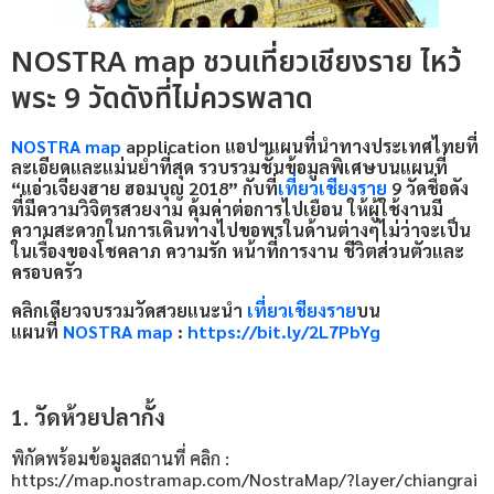
NOSTRA map ชวนเที่ยวเชียงราย ไหว้
พระ 9 วัดดังที่ไม่ควรพลาด
NOSTRA map
application แอปฯแผนที่นำทางประเทศไทยที่
ละเอียดและแม่นยำที่สุด รวบรวมชั้นข้อมูลพิเศษบนแผนที่
“แอ่วเจียงฮาย ฮอมบุญ 2018” กับที่
เที่ยวเชียงราย
9 วัดชื่อดัง
ที่มีความวิจิตรสวยงาม คุ้มค่าต่อการไปเยือน ให้ผู้ใช้งานมี
ความสะดวกในการเดินทางไปขอพรในด้านต่างๆไม่ว่าจะเป็น
ในเรื่องของโชคลาภ ความรัก หน้าที่การงาน ชีวิตส่วนตัวและ
ครอบครัว
คลิก
เดียวจบรวมวัดสวยแนะนำ
เที่ยวเชียงราย
บน
แผนที่
NOSTRA map
:
https://bit.ly/2L7PbYg
1. วัดห้วยปลากั้ง
พิกัดพร้อมข้อมูลสถานที่ คลิก :
https://map.nostramap.com/NostraMap/?layer/chiangrai