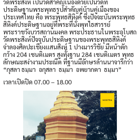
วัดพระสิงห์ เป็นวัดสำคัญเนื่องด้วยเป็นวัดที่
ประดิษฐานพระพุทธรูปสำคัญคู่บ้านคู่เมืองของ
ประเทศไทย คือ พระพุทธสิหิงค์ ซึ่งปัจจะบันพระพุทธ
สิหิงค์ประดิษฐานอยู่ที่พระที่นั่งพุทไธสวรรย์
พระราชวังบวรสถานมงคล พระประธานในพระอุโบสถ
วัดพระสิงห์ปัจจุบันประดิษฐานของพระพุทธสิหิงค์
จำลองศิลปะเชียงแสนสิงห์ 1 ปางมารวิชัย มีหน้าตัก
กว้าง 204 เซนติเมตร สูงทั้งฐาน 284 เซนติเมตร พุทธ
ลักษณะสง่างามประณีต ที่ฐานมีอักษรล้านนาจารึกว่า
“กุสลา ธมฺมา อกุสลา ธมฺมา อพยากตา ธมฺมา”
เวลาเปิดปิด 07.00 – 18.00