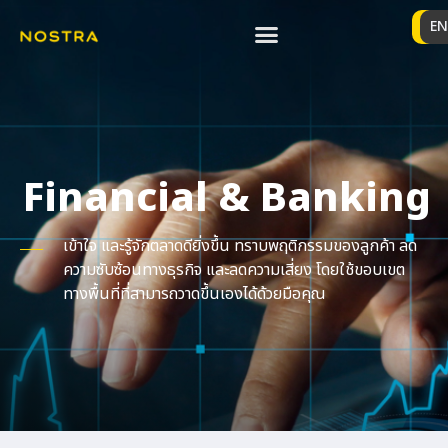
TH
EN
Financial & Banking
เข้าใจ และรู้จักตลาดดียิ่งขึ้น ทราบพฤติกรรมของลูกค้า ลด
ความซับซ้อนทางธุรกิจ และลดความเสี่ยง โดยใช้ขอบเขต
ทางพื้นที่ที่สามารถวาดขึ้นเองได้ด้วยมือคุณ