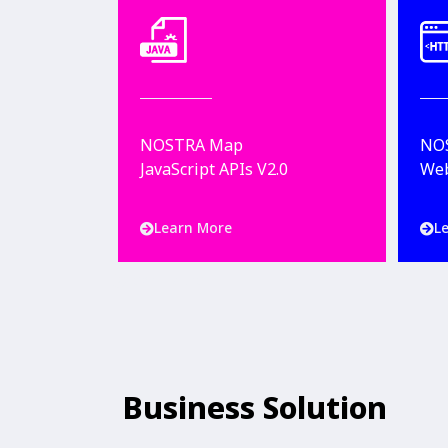
NOSTRA Map
NO
JavaScript APIs V2.0
Web
Learn More
L
Learn More
Business Solution