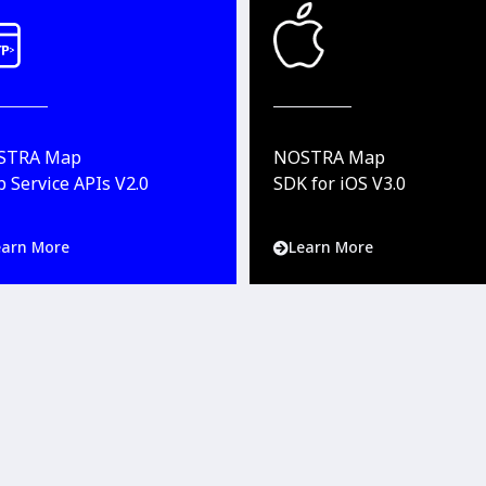
STRA Map
NOSTRA Map
 Service APIs V2.0
SDK for iOS V3.0
earn More
Learn More