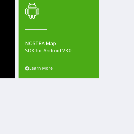
NOSTRA Map
SDK for Android V3.0
Learn More