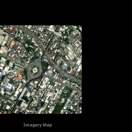
Openstreet Map
S