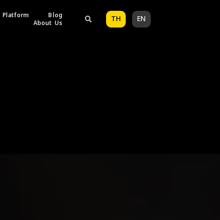
 Platform
Blog
TH
EN
About Us