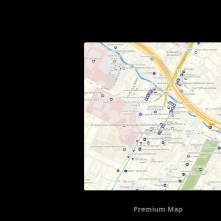
Map
Hybrid Map