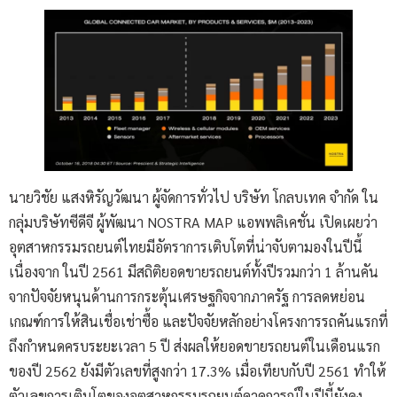
นายวิชัย แสงหิรัญวัฒนา ผู้จัดการทั่วไป บริษัท โกลบเทค จำกัด ใน
กลุ่มบริษัทซีดีจี ผู้พัฒนา NOSTRA MAP แอพพลิเคชั่น เปิดเผยว่า
อุตสาหกรรมรถยนต์ไทยมีอัตราการเติบโตที่น่าจับตามองในปีนี้
เนื่องจาก ในปี 2561 มีสถิติยอดขายรถยนต์ทั้งปีรวมกว่า 1 ล้านคัน
จากปัจจัยหนุนด้านการกระตุ้นเศรษฐกิจจากภาครัฐ การลดหย่อน
เกณฑ์การให้สินเชื่อเช่าซื้อ และปัจจัยหลักอย่างโครงการรถคันแรกที่
ถึงกำหนดครบระยะเวลา 5 ปี ส่งผลให้ยอดขายรถยนต์ในเดือนแรก
ของปี 2562 ยังมีตัวเลขที่สูงกว่า 17.3% เมื่อเทียบกับปี 2561 ทำให้
ตัวเลขการเติบโตของอุตสาหกรรมรถยนต์คาดการณ์ในปีนี้ยังคง