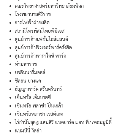
คณะวิทยาศาสตร์มหาวิทยาลัยมหิดล
โรงพยาบาลศิริราช
การไฟฟ้าฝ่ายผลิต
สถานีโทรทัศน์ไทยพีบีเอส
ศูนย์การค้าแฟชั่นไอส์แลนด์
ศูนย์การค้าฟิวเจอร์พาร์ครังสิต
ศูนย์การค้าพาราไดซ์ พาร์ค
ท่ามหาราช
เพลินนารี่มอลล์
ซีคอน บางแค
ธัญญาพาร์ค ศรีนครินทร์
เซ็นทรัล เอ็มบาสซี
เซ็นทรัล พลาซ่า ปิ่นเกล้า
เซ็นทรัลพลาซา เวสต์เกต
ไร่กำนันจุล@แสนสิริ แบคยาร์ด แอท ที77คอมมูนิตี้
แบมบีนี่ วิลล่า