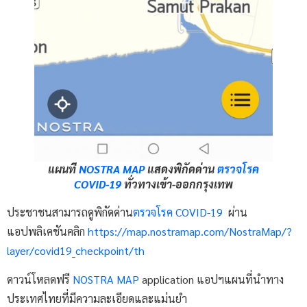
แผนที่
NOSTRA MAP
แสดงพิกัดด่าน
ตรวจโรค
COVID-19
ทั่วทางเข้า-ออกกรุงเทพ
ประชาชนสามารถดูพิกัดด่าน
ตรวจโรค COVID-19
ผ่าน
แอปพลิเคชันคลิก
https://map.nostramap.com/NostraMap/?
layer/covid19_checkpoint/th
ดาวน์โหลดฟรี
NOSTRA MAP
application แอปฯแผนที่นำทาง
ประเทศไทยที่มีความละเอียดและแม่นยำ