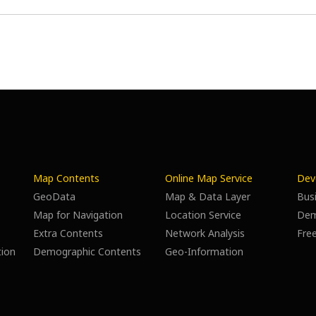
Map Contents
Online Map Service
Dev
GeoData
Map & Data Layer
Busi
Map for Navigation
Location Service
De
Extra Contents
Network Analysis
Fre
tion
Demographic Contents
Geo-Information