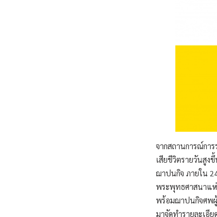
จากสถานการณ์การระบ
เสียชีวิตรายวันสูงขึ
ฌาปนกิจ ภายใน 24
พระพุทธศาสนาแห่งช
พร้อมฌาปนกิจศพผู
มาจัดทำรายละเอีย