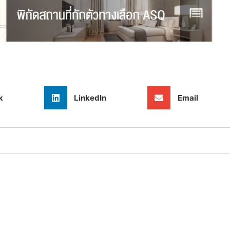
k
LinkedIn
Email