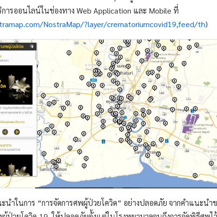
ริการออนไลน์ในช่องทาง Web Application และ Mobile ที่
stramap.com/NostraMap/?layer/crematoriumcovid19,feed/th
)
อแนะนำในการ “การจัดการศพผู้ป่วยโควิด” อย่างปลอดภัย จากคำแนะน
ผู้ป่วยโควิด-19 ให้ปลอดภัยตั้งแต่ในโรงพยาบาลจนถึงการจัดพิธีศพไว