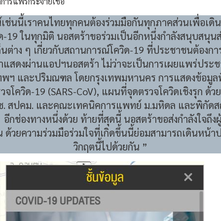
ิดการแพร่กระจายเชื้อ
ช่นนี้เราคนไทยทุกคนต้องร่วมมือกันทุกภาคส่วนเพื่อเดิ
-19 ในทุกมิติ นอสตร้าขอร่วมเป็นอีกหนึ่งกำลังสนุบสนุน
ด็นต่าง ๆ เกี่ยวกับสถานการณ์โควิด-19 ที่ประชาชนต้องการใ
าแสดงผ่านแอปฯนอสตร้า ไม่ว่าจะเป็นการเผยแพร่ประชาส
เทพฯ และปริมณฑล โดยกรุงเทพมหานคร การแสดงข้อมูลพิก
วจโควิด-19 (SARS-CoV), แผนที่จุดตรวจโควิดเชิงรุก ด้ว
ช. สปคม. และคณะเทคนิคการแพทย์ ม.มหิดล และพิกัดสถา
อีกช่องทางหนึ่งด้วย ท้ายที่สุดนี้ นอสตร้าขอส่งกำลังใจถึงผู้
่าน ด้วยความร่วมมือร่วมใจที่เกิดขึ้นนี้ย่อมสามารถเดินหน
วิกฤตนี้ไปด้วยกัน ”