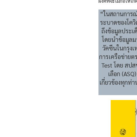
ฝังศพจะไม่ก่อให้เก
“ในสถานการณ์เ
ระบาดของโควิด
ถึงข้อมูลประเ
โดยนำข้อมูลม
วัคซีนในกรุง
การเครือข่ายตร
Test โดย สปส
เลือก (ASQ) 
เกี่ยวข้องทุกท