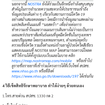
นอกจากนี้
NOSTRA
ยังได้ร่วมเป็นอีกหนึ่งกำลังสนุบสนุน
สำคัญในการอำนวยความสะดวกให้ประชาชนเข้าถึง
ข้อมูลประเด็นต่าง ๆ เกี่ยวกับสถานการณ์โควิด-19
อย่างสม่ำเสมอตลอดมา โดยมีการนำข้อมูลมาแสดงผ่าน
แอปพลิเคชันแผนที่ “นอสตร้า” เพื่อง่ายต่อการ
ทำความเข้าใจและวางแผนการเดินทางไม่ว่าจะเป็นการ
เผยแพร่ประชาสัมพันธ์แผนที่จุดฉีดวัคซีนในกรุงเทพฯ
และปริมณฑล โดยกรุงเทพมหานคร, ตำแหน่งจุดรับ
ตรวจเชื้อโควิด รวมถึงตำแหน่งร้านยาผู้ป่วยโควิดสีเขียว
แสดงบนแผนที่ NOSTRA MAP โดยสามารถดาวน์โหลด
ฟรี ใช้งานได้ทั้งรูปแบบเว็บและโมบาย คลิก
https://map.nostramap.com/mobile
หรือเข้าไป
ดูรายชื่อรายยาที่เข้าร่วมโครงการได้ที่เว็บไซต์ สปสช.
www.nhso.go.th
หรือที่ลิงค์
https://www.nhso.go.th/downloads/197
ได้เช่นกัน
4
วิธีเช็คสิทธิรักษาพยาบาล ทำได้ง่ายๆ ด้วยตนเอง
1.โทร.สายด่วน สปสช. 1330 กด 2