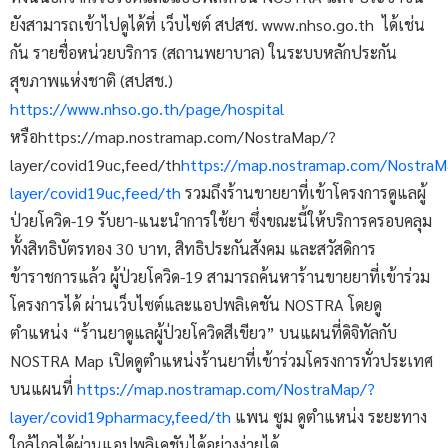
ยังสามารถเข้าไปดูได้ที่ เว็บไซต์ สปสช. www.nhso.go.th ได้เช่น
กัน รายชื่อหน่วยบริการ (สถานพยาบาล) ในระบบหลักประกัน
สุขภาพแห่งชาติ (สปสช.)
https://www.nhso.go.th/page/hospital
หรือhttps://map.nostramap.com/NostraMap/?
layer/covid19uc,feed/th
https://map.nostramap.com/NostraM
layer/covid19uc,feed/th
รวมถึงร้านขายยาที่เข้าโครงการดูแลผู้
ป่วยโควิด-19 รับยา-แนะนำการใช้ยา ซึ่งขณะนี้ให้บริการครอบคลุม
ทั้งสิทธิบัตรทอง 30 บาท, สิทธิประกันสังคม และสวัสดิการ
ข้าราชการแล้ว ผู้ป่วยโควิด-19 สามารถค้นหาร้านขายยาที่เข้าร่วม
โครงการได้ ผ่านเว็บไซต์และแอปพลิเคชัน NOSTRA โดยดู
ตำแหน่ง “ร้านยาดูแลผู้ป่วยโควิดสีเขียว” บนแผนที่ดิจิทัลกับ
NOSTRA Map เปิดดูตำแหน่งร้านยาที่เข้าร่วมโครงการทั่วประเทศ
บนแผนที่
https://map.nostramap.com/NostraMap/?
layer/covid19pharmacy,feed/th
แพน ซูม ดูตำแหน่ง ระยะทาง
ใกล้ไกลได้ผ่านแอปพลิเคชันได้อย่างง่ายได้