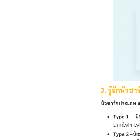
2. รู้จักหัวช
หัวชาร์จประเภท 
Type 1
— นิย
แบบไฟ 1 เฟส
Type 2
–นิยม