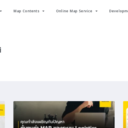
Map Contents
Online Map Service
Developme
i