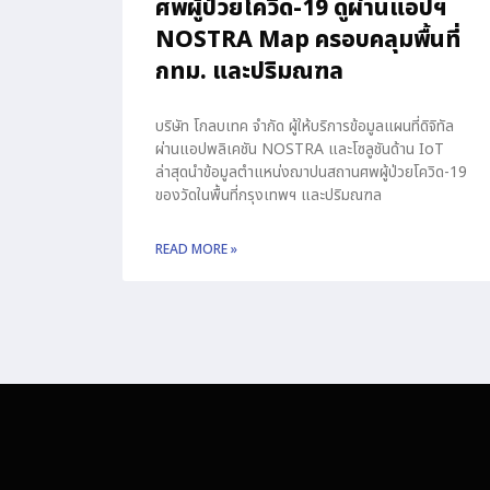
ศพผู้ป่วยโควิด-19 ดูผ่านแอปฯ
NOSTRA Map ครอบคลุมพื้นที่
กทม. และปริมณฑล
บริษัท โกลบเทค จำกัด ผู้ให้บริการข้อมูลแผนที่ดิจิทัล
ผ่านแอปพลิเคชัน NOSTRA และโซลูชันด้าน IoT
ล่าสุดนำข้อมูลตำแหน่งฌาปนสถานศพผู้ป่วยโควิด-19
ของวัดในพื้นที่กรุงเทพฯ และปริมณฑล
READ MORE »