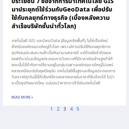
ประโยชน์ 7 ข้อจากการนำเทคโนโลยี GIS
มาประยุกต์ใช้ร่วมกับGeoData เพื่อปรับ
ใช้กับกลยุทธ์ทางธุรกิจ (เบื้องหลังความ
สำเร็จบริษัทชั้นนำทั่วโลก)
เทคโนโลยี GIS และGeoData (ข้อมูลเชิงพื้นที่) ไม่ใช่เรื่องใหม่
สำหรับองค์กรขนาดใหญ่ทั่วโลก เพราะมีการปรับใช้กับกลยุทธ์ทาง
ธุรกิจจนประสบความสำเร็จกันมานานหลายปี แต่ด้วยข้อจำกัดของ
ซอฟต์แวร์และข้อมูลประกอบการวิเคราะห์ที่มีราคาค่อนข้างสูงทำให้
ขณะนั้นได้จำกัดการใช้งานอยู่ในกลุ่มเฉพาะองค์กรขนาดใหญ่ไม่แพร่
หลายเหมือนเช่นในยุคปัจจุบัน เทคโนโลยีขั้นสูงและข้อมูลประกอบการ
วิเคราะห์ทุกวันนี้มีให้เลือกใช้งานหลากหลายในราคาที่จับต้องได้ ไม่ว่า
จะเป็นธุรกิจขนาดไหน แน่นอนว่าหากเราเข้าใจในเทคโนโลยี
READ MORE »
1
2
3
4
5