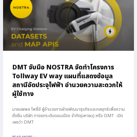
DMT จับมือ NOSTRA จัดทำโครงการ
Tollway EV way แผนที่แสดงข้อมูล
สถานีอัดประจุไฟฟ้า อำนวยความสะดวกให้
ผู้ใช้ทาง
นายนพพล โพธิ์ขี ผู้อำนวยการฝ่ายพัฒนาธุรกิจและกลยุทธ์เพื่อความ
ยั่งยืน บริษัท ทางยกระดับดอนเมือง จำกัด(มหาชน) หรือ DMT เปิด
เผยว่า DMT