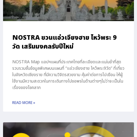
NOSTRA ชวนแอ่วเจียงฮาย ไหว้พระ 9
วัด เสริมมงคลรับปีใหม่
NOSTRA Map แอปฯแผนที่ประเทศไทยที่ละเอียดและแม่นยำที่สุด
รวบรวมชั้นข้อมูลพิเศษบนแผนที่ “แอ่วเจียงฮาย ไหว้พระ9วัด” ที่เที่ยว
ในจังหวัดเชียงราย ที่มีความวิจิตรสวยงาม คุ้มค่าต่อการไปเยือน ให้ผู้
ใช้งานมีความสะดวกในการเดินทางไปขอพรในด้านต่างๆไม่ว่าจะเป็นใน
เรื่องของโชคลาภ
READ MORE »